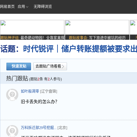
网易首页
应用
无障碍浏览
跟贴神评组:
最奇葩动物园！全靠家禽撑
跟贴故事会:
写下旅途中被坑的经历
场子
话题：
时代锐评｜储户转账提额被要求出
快速发贴
去跟贴广场看看
热门跟贴
(跟贴
2
条 有
2
人参与)
如叶般凋零
[辽宁盘锦]
旧卡丢失的怎么办？
万科拆迁部29号挖掘...
[北京]