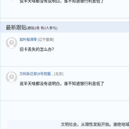
说半天啥都没有说明白，谁不知道银行利息低了
最新跟贴
(跟贴
2
条 有
2
人参与)
如叶般凋零
[辽宁盘锦]
旧卡丢失的怎么办？
万科拆迁部29号挖掘...
[北京]
说半天啥都没有说明白，谁不知道银行利息低了
文明社会，从理性发贴开始。谢绝地