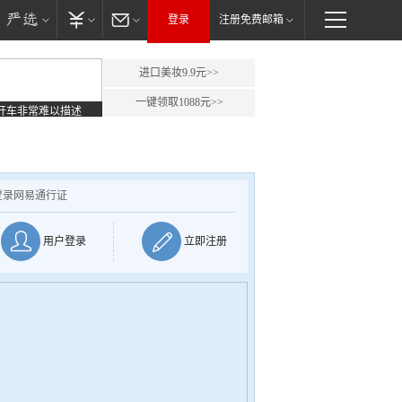
登录
注册免费邮箱
进口美妆9.9元>>
一键领取1088元>>
开车非常难以描述
登录网易通行证
用户登录
立即注册