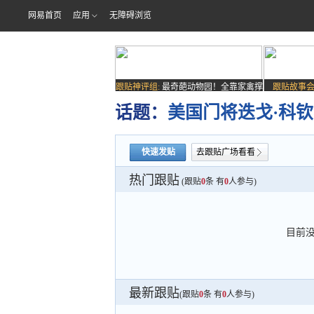
网易首页
应用
无障碍浏览
跟贴神评组:
最奇葩动物园！全靠家禽撑
跟贴故事会
场子
话题：
美国门将迭戈·科
快速发贴
去跟贴广场看看
热门跟贴
(跟贴
0
条 有
0
人参与)
目前
最新跟贴
(跟贴
0
条 有
0
人参与)