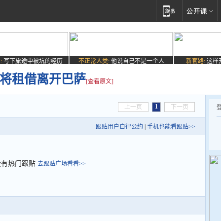
:
写下旅途中被坑的经历
不正常人类:
他说自己不是一个人
新套路:
这样
钦将租借离开巴萨
[查看原文]
1
上一页
下一页
跟贴用户自律公约
|
手机也能看跟贴>>
没有热门跟贴
去跟贴广场看看>>