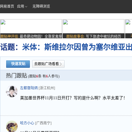
网易首页
应用
无障碍浏览
跟贴神评组:
最奇葩动物园！全靠家禽撑
跟贴故事会:
写下旅途中被坑的经历
场子
话题：
米体：斯维拉尔因曾为塞尔维亚
快速发贴
去跟贴广场看看
热门跟贴
(跟贴
6
条 有
6
人参与)
左都督陆炳
[浙江杭州]
美加墨世界杯11月11日开打？写的是什么啊？水平太差了！
哈方小心
[广西南宁]