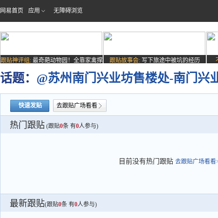
网易首页
应用
无障碍浏览
跟贴神评组:
最奇葩动物园！全靠家禽撑
跟贴故事会:
写下旅途中被坑的经历
场子
话题：
@苏州南门兴业坊售楼处-南门兴业
快速发贴
去跟贴广场看看
热门跟贴
(跟贴
0
条 有
0
人参与)
目前没有热门跟贴
去跟贴广场看看>
最新跟贴
(跟贴
0
条 有
0
人参与)