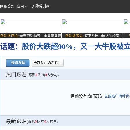
网易首页
应用
无障碍浏览
跟贴神评组:
最奇葩动物园！全靠家禽撑
跟贴故事会:
写下旅途中被坑的经历
场子
话题：
股价大跌超90%，又一大牛股被
快速发贴
去跟贴广场看看
热门跟贴
(跟贴
0
条 有
0
人参与)
目前没有热门跟贴
去跟贴广场看看>
最新跟贴
(跟贴
0
条 有
0
人参与)