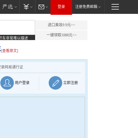
登录
注册免费邮箱
进口美妆9.9元>>
一键领取1088元>>
开车非常难以描述
年
[查看原文]
登录网易通行证
用户登录
立即注册