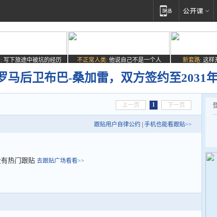
:
写下旅途中被坑的经历
不正常人类:
他说自己不是一个人
新套路:
这样
马后卫布巴-桑加雷，双方签约至2031
1
上一页
下一页
跟贴用户自律公约
|
手机也能看跟贴>>
没有热门跟贴
去跟贴广场看看>>