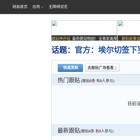
网易首页
应用
无障碍浏览
跟贴神评组:
最奇葩动物园！全靠家禽撑
跟贴故事会
场子
话题：
官方：埃尔切签下罗
快速发贴
去跟贴广场看看
热门跟贴
(跟贴
0
条 有
0
人参与)
目前
最新跟贴
(跟贴
0
条 有
0
人参与)