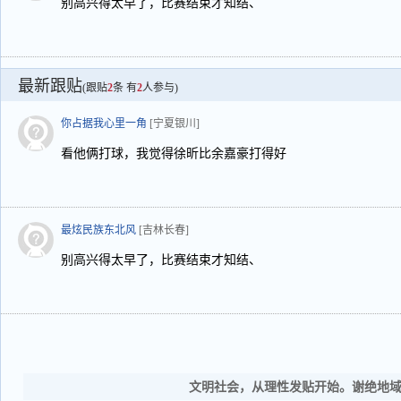
别高兴得太早了，比赛结束才知结、
最新跟贴
(跟贴
2
条 有
2
人参与)
你占据我心里一角
[宁夏银川]
看他俩打球，我觉得徐昕比余嘉豪打得好
最炫民族东北风
[吉林长春]
别高兴得太早了，比赛结束才知结、
文明社会，从理性发贴开始。谢绝地