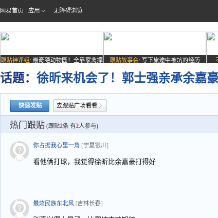
网易首页
应用
无障碍浏览
跟贴神评组:
最奇葩动物园！全靠家禽撑
跟贴故事会:
写下旅途中被坑的经历
场子
话题：
徐昕来机会了！郭士强亲承余嘉
快速发贴
去跟贴广场看看
热门跟贴
(跟贴
2
条 有
2
人参与)
你占据我心里一角
[宁夏银川]
看他俩打球，我觉得徐昕比余嘉豪打得好
最炫民族东北风
[吉林长春]