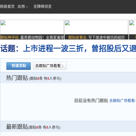
网易首页
应用
无障碍浏览
跟贴神评组:
最奇葩动物园！全靠家禽撑
跟贴故事会:
写下旅途中被坑的经历
场子
话题：
上市进程一波三折，曾招股后又
快速发贴
去跟贴广场看看
热门跟贴
(跟贴
0
条 有
0
人参与)
目前没有热门跟贴
去跟贴广场看看>
最新跟贴
(跟贴
0
条 有
0
人参与)