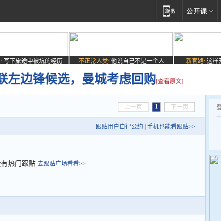
:
写下旅途中被坑的经历
不正常人类:
他说自己不是一个人
新套路:
这样
联左边锋候选，曼城考虑回购
[查看原文]
1
上一页
下一页
跟贴用户自律公约
|
手机也能看跟贴>>
没有热门跟贴
去跟贴广场看看>>