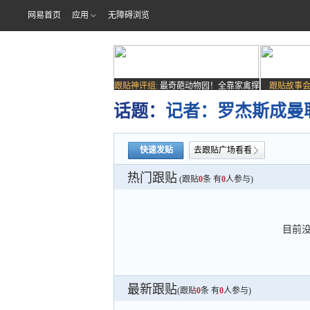
网易首页
应用
无障碍浏览
跟贴神评组:
最奇葩动物园！全靠家禽撑
跟贴故事会
场子
话题：
记者：罗杰斯成曼
快速发贴
去跟贴广场看看
热门跟贴
(跟贴
0
条 有
0
人参与)
目前
最新跟贴
(跟贴
0
条 有
0
人参与)