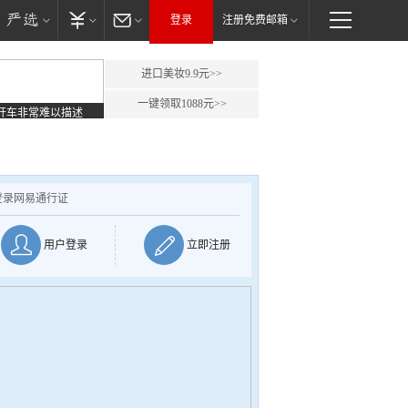
登录
注册免费邮箱
进口美妆9.9元>>
一键领取1088元>>
开车非常难以描述
登录网易通行证
用户登录
立即注册