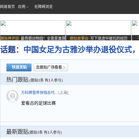
网易首页
应用
无障碍浏览
跟贴神评组:
最奇葩动物园！全靠家禽撑
跟贴故事会:
写下旅途中被坑的经历
场子
话题：
中国女足为古雅沙举办退役仪式
快速发贴
去跟贴广场看看
热门跟贴
(跟贴
1
条 有
1
人参与)
万科牌营养快钱总代...
[上海]
爱看古的足球比赛
最新跟贴
(跟贴
1
条 有
1
人参与)