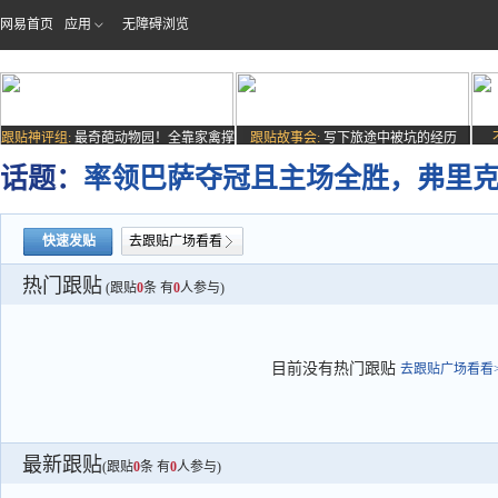
网易首页
应用
无障碍浏览
跟贴神评组:
最奇葩动物园！全靠家禽撑
跟贴故事会:
写下旅途中被坑的经历
场子
话题：
率领巴萨夺冠且主场全胜，弗里
快速发贴
去跟贴广场看看
热门跟贴
(跟贴
0
条 有
0
人参与)
目前没有热门跟贴
去跟贴广场看看>
最新跟贴
(跟贴
0
条 有
0
人参与)