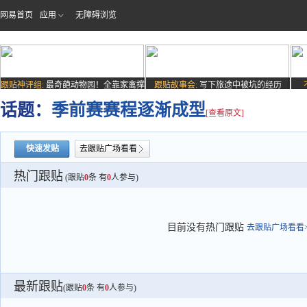
网易首页
应用
无障碍浏览
跟贴神评组:
最奇葩动物园！全靠家禽撑
跟贴故事会:
写下旅途中被坑的经历
场子
话题：
季前赛赛程逐渐成型
[查看原文]
快速发贴
去跟贴广场看看
热门跟贴
(跟贴
0
条 有
0
人参与)
目前没有热门跟贴
去跟贴广场看看>
最新跟贴
(跟贴
0
条 有
0
人参与)