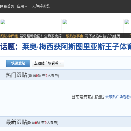
网易首页
应用
无障碍浏览
跟贴神评组:
最奇葩动物园！全靠家禽撑
跟贴故事会:
写下旅途中被坑的经历
场子
话题：
莱奥·梅西获阿斯图里亚斯王子体
快速发贴
去跟贴广场看看
热门跟贴
(跟贴
0
条 有
0
人参与)
目前没有热门跟贴
去跟贴广场看看>
最新跟贴
(跟贴
0
条 有
0
人参与)