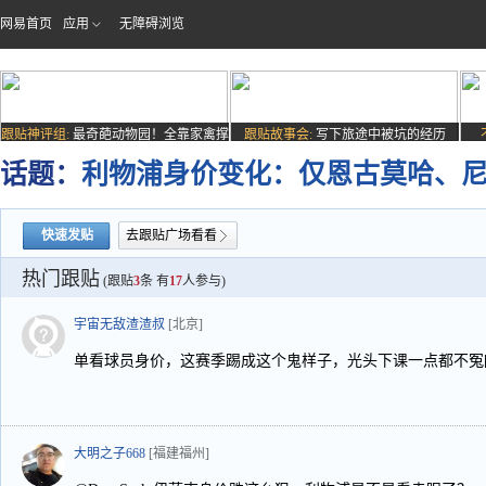
网易首页
应用
无障碍浏览
跟贴神评组:
最奇葩动物园！全靠家禽撑
跟贴故事会:
写下旅途中被坑的经历
场子
话题：
利物浦身价变化：仅恩古莫哈、
快速发贴
去跟贴广场看看
热门跟贴
(跟贴
3
条 有
17
人参与)
宇宙无敌渣渣叔
[北京]
单看球员身价，这赛季踢成这个鬼样子，光头下课一点都不冤[
大明之子668
[福建福州]