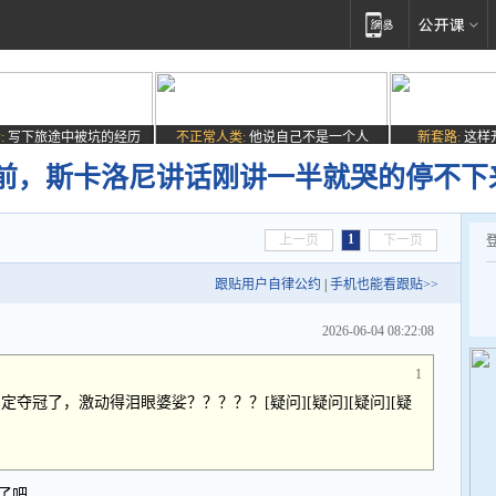
:
写下旅途中被坑的经历
不正常人类:
他说自己不是一个人
新套路:
这样
前，斯卡洛尼讲话刚讲一半就哭的停不下
1
上一页
下一页
跟贴用户自律公约
|
手机也能看跟贴>>
2026-06-04 08:22:08
1
夺冠了，激动得泪眼婆娑？？？？？[疑问][疑问][疑问][疑
了吧