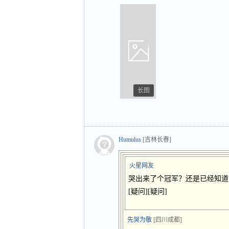
长图
Humulus
[吉林长春]
火星网友
哭出来了个冠军？还是已经知道内
[疑问][疑问]
先哭为敬
[四川成都]