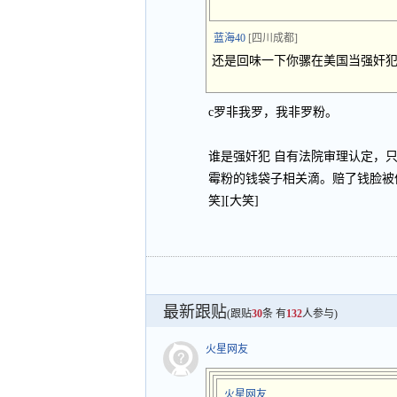
蓝海40
[四川成都]
还是回味一下你骡在美国当强奸
c罗非我罗，我非罗粉。
谁是强奸犯 自有法院审理认定，
霉粉的钱袋子相关滴。赔了钱脸被
笑][大笑]
最新跟贴
(跟贴
30
条 有
132
人参与)
火星网友
火星网友