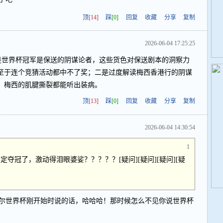
顶
[14]
踩
[0]
回复
收藏
分享
复制
2026-06-04 17:25:25
是世界杯冠军是保送的阴谋论者，这些货色对保送剧本的洞察力
至于连个竞猜活动都中不了奖；二是过度解读梅西香港行的阴谋
，梅西的肌腱撕裂都能听出装病。
顶
[13]
踩
[0]
回复
收藏
分享
复制
2026-06-04 14:30:54
1
夺冠了，激动得泪眼婆娑？？？？？[疑问][疑问][疑问][疑
尔世界杯刚开始时说的话，哈哈哈！那时候怎么不见你说世界杯