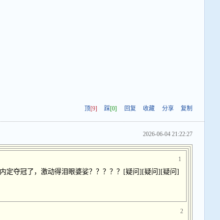
顶
[9]
踩
[0]
回复
收藏
分享
复制
2026-06-04 21:22:27
1
定夺冠了，激动得泪眼婆娑？？？？？[疑问][疑问][疑问]
2