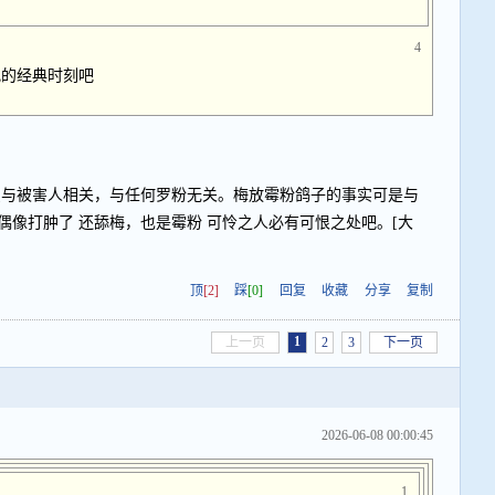
4
犯的经典时刻吧
只与被害人相关，与任何罗粉无关。梅放霉粉鸽子的事实可是与
偶像打肿了 还舔梅，也是霉粉 可怜之人必有可恨之处吧。[大
顶
[2]
踩
[0]
回复
收藏
分享
复制
1
上一页
2
3
下一页
2026-06-08 00:00:45
1