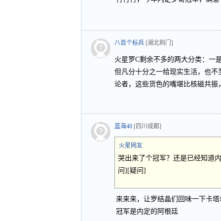
八百个标兵
[湖北荆门]
火星罗C剩余不多的两大分类：一
但凡分十分之一给现实生活，也不
论者，这些货色的嘴堪比核磁共振
蓝海40
[四川成都]
火星网友
哭出来了个冠军？还是已经知道内定
问][疑问]
来来来，让罗结晶们回味一下卡塔
冠军是内定的阿根廷