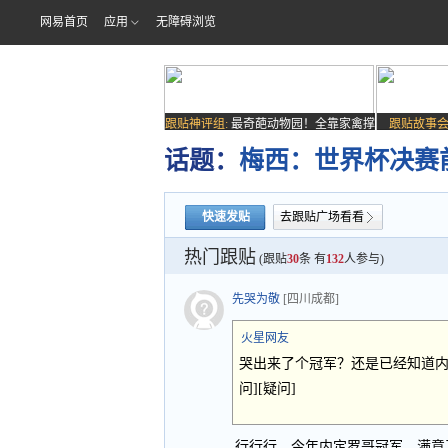
网易首页
应用
无障碍浏览
跟贴神评组:
最奇葩动物园！全靠家禽撑
跟贴故事会
场子
话题：
梅西：世界杯决赛
快速发贴
去跟贴广场看看
热门跟贴
(跟贴
30
条 有
132
人参与)
先哭为敬
[四川成都]
火星网友
哭出来了个冠军？还是已经知道内定
问][疑问]
行行行，今年内定罗哥冠军，满意