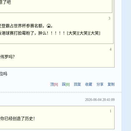
意了吧
3
登霸占世界杯参赛名额，🤮。
球赛打脸霉粉了，肿么！！！！！[大笑][大笑][大笑]
4
阿伟罗吗？
位吗
顶
[9]
踩
[0]
回复
收藏
分享
复制
2026-06-04 20:41:09
1
，你已经创造了历史！