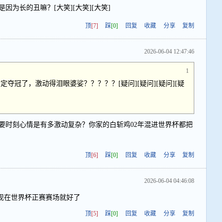
为长的丑嘛？[大笑][大笑][大笑]
顶
[7]
踩
[0]
回复
收藏
分享
复制
2026-06-04 12:47:46
1
夺冠了，激动得泪眼婆娑？？？？？[疑问][疑问][疑问][疑
要时刻心情是有多激动复杂？你家的白斩鸡02年混进世界杯都把
顶
[6]
踩
[0]
回复
收藏
分享
复制
2026-06-04 04:46:08
现在世界杯正赛赛场就好了
顶
[5]
踩
[0]
回复
收藏
分享
复制