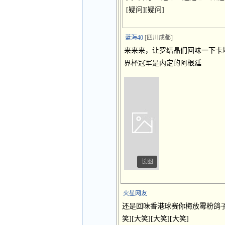
[疑问][疑问]
蓝海40
[四川成都]
来来来，让罗结晶们回味一下卡
界杯冠军是内定的阿根廷
长图
火星网友
还是回味香港球赛你梅放霉粉鸽子
笑][大笑][大笑][大笑]