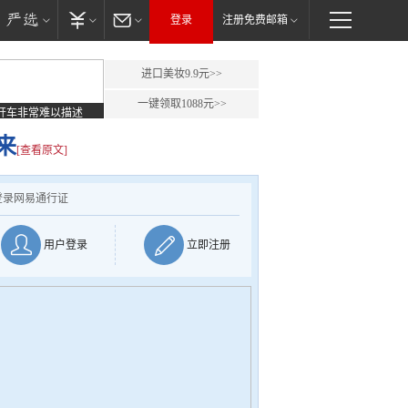
登录
注册免费邮箱
进口美妆9.9元>>
一键领取1088元>>
开车非常难以描述
来
[查看原文]
登录网易通行证
用户登录
立即注册