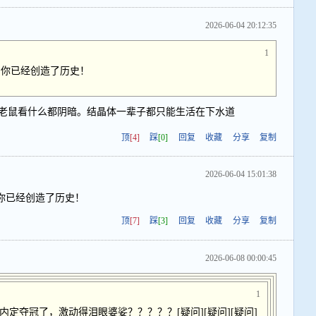
2026-06-04 20:12:35
1
，你已经创造了历史！
老鼠看什么都阴暗。结晶体一辈子都只能生活在下水道
顶
[4]
踩
[0]
回复
收藏
分享
复制
2026-06-04 15:01:38
你已经创造了历史！
顶
[7]
踩
[3]
回复
收藏
分享
复制
2026-06-08 00:00:45
1
定夺冠了，激动得泪眼婆娑？？？？？[疑问][疑问][疑问]