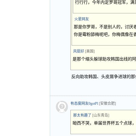
行行行，今年内定罗哥冠军，满
火星网友
那是你罗哥，不是别人的，讨厌老
你是霉粉舔梅呢吧，你梅偶像在香港
风挺好
[美国]
是那个缩头躲球助攻韩国出线的
反向助攻韩国、头皮屑争进球的那
有态度网友0gotPl
[安徽合肥]
那太有趣了
[山东青岛]
呦西不哭，单届世界杯五个点球