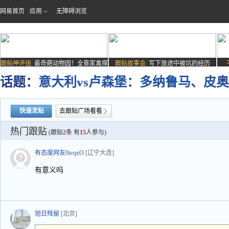
网易首页
应用
无障碍浏览
跟贴神评组:
最奇葩动物园！全靠家禽撑
跟贴故事会:
写下旅途中被坑的经历
场子
话题：
意大利vs卢森堡：多纳鲁马、皮
快速发贴
去跟贴广场看看
热门跟贴
(跟贴
2
条 有
15
人参与)
有态度网友0ivqxO
[辽宁大连]
有意义吗
旭日残留
[北京]