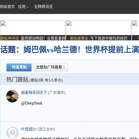
网易首页
应用
无障碍浏览
跟贴神评组:
最奇葩动物园！全靠家禽撑
跟贴故事会:
写下旅途中被坑的经历
场子
话题：
姆巴佩vs哈兰德！世界杯提前上演
快速发贴
去跟贴广场看看
热门跟贴
(跟贴
3
条 有
5
人参与)
揣着辣条闯天下
[广东肇庆]
@DeepSeek
叶孤城DJ
[浙江台州]