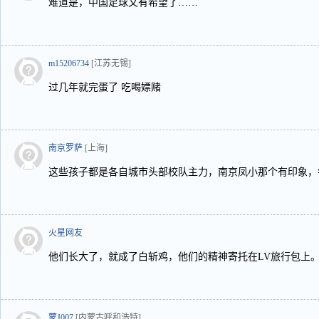
难道是，中国足球又有希望了……
m15206734
[江苏无锡]
过几年就完蛋了 吃喝嫖赌
南京罗萨
[上海]
这些孩子都是各自城市头部校队主力，南京凤小那个有印象，
火星网友
他们长大了，就成了白斩鸡，他们的精神寄托在LV旅行包上
蒙J007
[内蒙古呼和浩特]