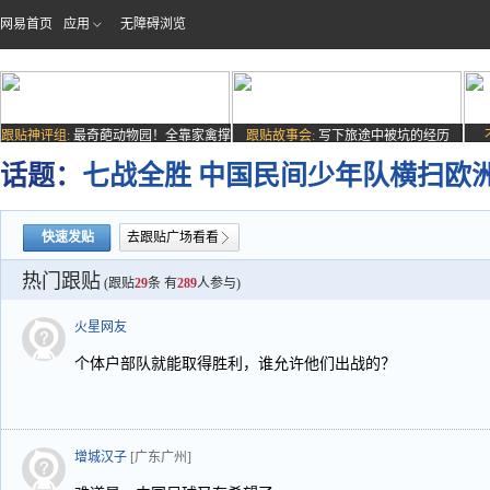
网易首页
应用
无障碍浏览
跟贴神评组:
最奇葩动物园！全靠家禽撑
跟贴故事会:
写下旅途中被坑的经历
场子
话题：
七战全胜 中国民间少年队横扫欧
快速发贴
去跟贴广场看看
热门跟贴
(跟贴
29
条 有
289
人参与)
火星网友
个体户部队就能取得胜利，谁允许他们出战的？
增城汉子
[广东广州]