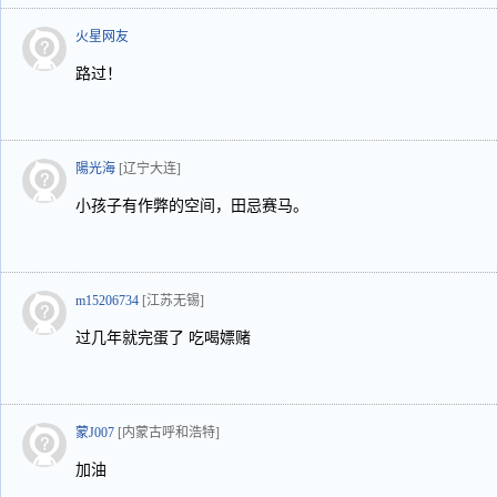
火星网友
路过！
陽光海
[辽宁大连]
小孩子有作弊的空间，田忌赛马。
m15206734
[江苏无锡]
过几年就完蛋了 吃喝嫖赌
蒙J007
[内蒙古呼和浩特]
加油