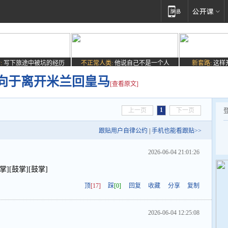
:
写下旅途中被坑的经历
不正常人类:
他说自己不是一个人
新套路:
这样
向于离开米兰回皇马
[查看原文]
1
上一页
下一页
跟贴用户自律公约
|
手机也能看跟贴>>
2026-06-04 21:01:26
[鼓掌][鼓掌]
顶
[17]
踩
[0]
回复
收藏
分享
复制
2026-06-04 12:25:08