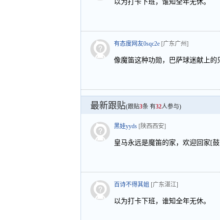
以为打卡下班，谁知全年无休。
有态度网友0sqc2e
[广东广州]
像魔笛这种功勋，巴萨球迷献上的只
最新跟贴
(跟贴
3
条 有
32
人参与)
黑娃yyds
[陕西西安]
皇马永远是魔笛的家，欢迎回家[鼓掌]
百诗不得其姐
[广东湛江]
以为打卡下班，谁知全年无休。