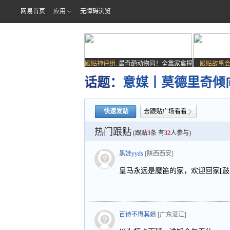
网易首页
应用
无障碍浏览
跟贴神评组:
最奇葩动物园！全靠家禽撑
跟贴故事会
场子
话题：
意媒丨莫德里奇倾
快速发贴
去跟贴广场看看
热门跟贴
(跟贴
3
条 有
32
人参与)
黑娃yyds
[陕西西安]
皇马永远是魔笛的家，欢迎回家[鼓掌]
百诗不得其姐
[广东湛江]