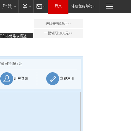
登录
注册免费邮箱
进口美妆9.9元>>
一键领取1088元>>
开车非常难以描述
登录网易通行证
用户登录
立即注册