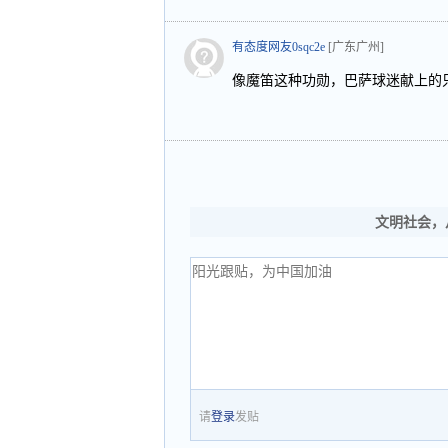
有态度网友0sqc2e
[广东广州]
像魔笛这种功勋，巴萨球迷献上的只
文明社会，
请
登录
发贴