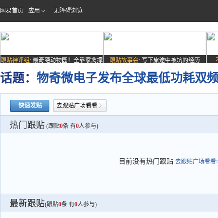
网易首页
应用
无障碍浏览
跟贴神评组:
最奇葩动物园！全靠家禽撑
跟贴故事会:
写下旅途中被坑的经历
场子
话题：
物奇微电子发布全球最低功耗双频Wi
快速发贴
去跟贴广场看看
热门跟贴
(跟贴
0
条 有
0
人参与)
目前没有热门跟贴
去跟贴广场看看>
最新跟贴
(跟贴
0
条 有
0
人参与)