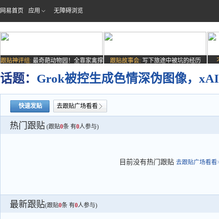
网易首页
应用
无障碍浏览
跟贴神评组:
最奇葩动物园！全靠家禽撑
跟贴故事会:
写下旅途中被坑的经历
场子
话题：
Grok被控生成色情深伪图像，x
快速发贴
去跟贴广场看看
热门跟贴
(跟贴
0
条 有
0
人参与)
目前没有热门跟贴
去跟贴广场看看>
最新跟贴
(跟贴
0
条 有
0
人参与)