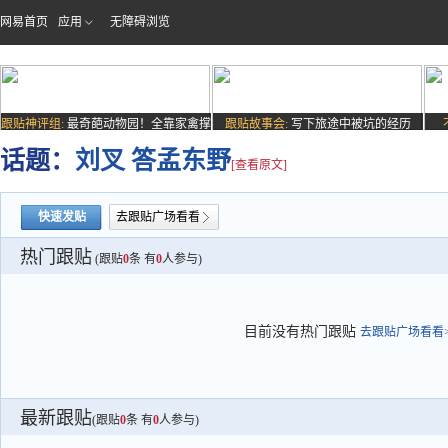
网易首页
应用
无障碍浏览
跟贴神评组:
最奇葩动物园！全靠家禽撑
跟贴故事会:
写下旅途中被坑的经历
场子
话题：
刘叉 答孟东野
[查看原文]
快速发贴
去跟贴广场看看
热门跟贴
(跟贴
0
条 有
0
人参与)
目前没有热门跟贴
去跟贴广场看看>
最新跟贴
(跟贴
0
条 有
0
人参与)