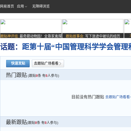
网易首页
应用
无障碍浏览
跟贴神评组:
最奇葩动物园！全靠家禽撑
跟贴故事会:
写下旅途中被坑的经历
场子
话题：
距第十届“中国管理科学学会管理
快速发贴
去跟贴广场看看
热门跟贴
(跟贴
0
条 有
0
人参与)
目前没有热门跟贴
去跟贴广场看看>
最新跟贴
(跟贴
0
条 有
0
人参与)