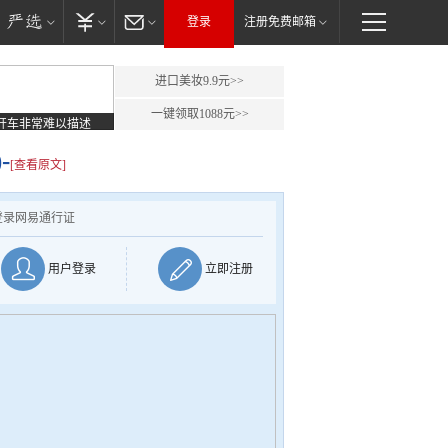
登录
注册免费邮箱
进口美妆9.9元>>
一键领取1088元>>
开车非常难以描述
-
[查看原文]
登录网易通行证
用户登录
立即注册