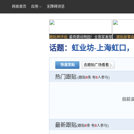
网易首页
应用
无障碍浏览
跟贴神评组:
最奇葩动物园！全靠家禽撑
跟贴故事会
场子
话题：
虹业坊-上海虹口，北
快速发贴
去跟贴广场看看
热门跟贴
(跟贴
0
条 有
0
人参与)
目前
最新跟贴
(跟贴
0
条 有
0
人参与)