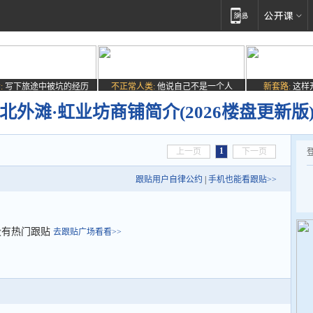
:
写下旅途中被坑的经历
不正常人类:
他说自己不是一个人
新套路:
这样
外滩·虹业坊商铺简介(2026楼盘更新版)
1
上一页
下一页
跟贴用户自律公约
|
手机也能看跟贴>>
没有热门跟贴
去跟贴广场看看>>