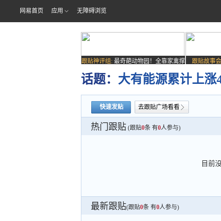
网易首页
应用
无障碍浏览
跟贴神评组:
最奇葩动物园！全靠家禽撑
跟贴故事会
场子
话题：
大有能源累计上涨4
快速发贴
去跟贴广场看看
热门跟贴
(跟贴
0
条 有
0
人参与)
目前
最新跟贴
(跟贴
0
条 有
0
人参与)