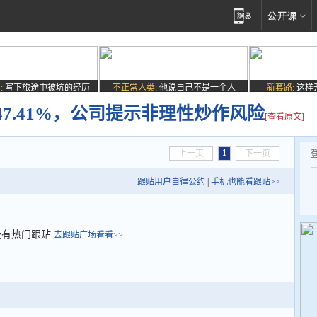
:
写下旅途中被坑的经历
不正常人类:
他说自己不是一个人
新套路:
这样
7.41%，公司提示非理性炒作风险
[查看原文]
1
上一页
下一页
跟贴用户自律公约
|
手机也能看跟贴>>
没有热门跟贴
去跟贴广场看看>>