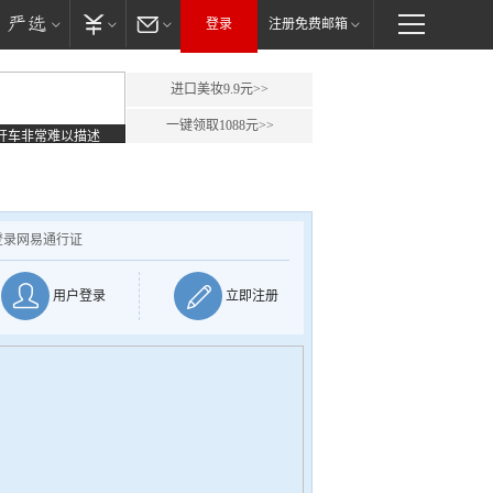
登录
注册免费邮箱
进口美妆9.9元>>
一键领取1088元>>
开车非常难以描述
登录网易通行证
用户登录
立即注册