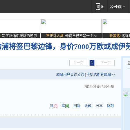
:
写下旅途中被坑的经历
不正常人类:
他说自己不是一个人
新套路:
这样
物浦将签巴黎边锋，身价7000万欧或成伊
1
上一页
下一页
跟贴用户自律公约
|
手机也能看跟贴>>
2026-06-04 21:06:46
顶
[0]
踩
[0]
回复
收藏
分享
复制