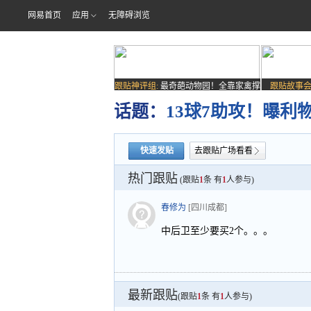
网易首页
应用
无障碍浏览
跟贴神评组:
最奇葩动物园！全靠家禽撑
跟贴故事会
场子
话题：
13球7助攻！曝利
快速发贴
去跟贴广场看看
热门跟贴
(跟贴
1
条 有
1
人参与)
春修为
[四川成都]
中后卫至少要买2个。。。
最新跟贴
(跟贴
1
条 有
1
人参与)