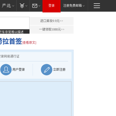
登录
注册免费邮箱
进口美妆9.9元>>
一键领取1088元>>
开车非常难以描述
劳拉首签
[查看原文]
登录网易通行证
用户登录
立即注册