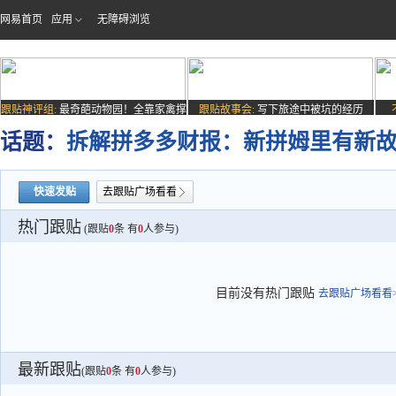
网易首页
应用
无障碍浏览
跟贴神评组:
最奇葩动物园！全靠家禽撑
跟贴故事会:
写下旅途中被坑的经历
场子
话题：
拆解拼多多财报：新拼姆里有新
快速发贴
去跟贴广场看看
热门跟贴
(跟贴
0
条 有
0
人参与)
目前没有热门跟贴
去跟贴广场看看>
最新跟贴
(跟贴
0
条 有
0
人参与)