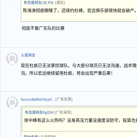
有态度网友18CPbL
[湖北]
陈海涛彻底眼瞎了，还续约杜峰，宏远俱乐部很快就会破产
彻底不看广东队的比赛
火星网友
现在杜疯已无法掌控球队，与大部分球员已无法沟通，战术理
沟。所以宏远继续留用杜疯，将会出现严重后果！
hseyysdhjdbufvhytuf...
[广东东莞]
有态度网友0glZb6
[广东深圳]
徐中峰有这么火热吗？没身高没力量没速度没防守，投篮也