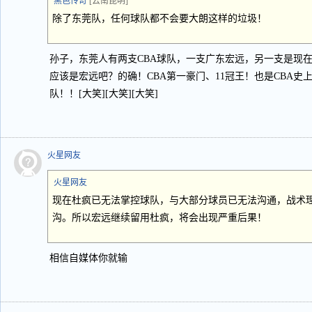
黑色传奇
[云南昆明]
除了东莞队，任何球队都不会要大朗这样的垃圾！
孙子，东莞人有两支CBA球队，一支广东宏远，另一支是现
应该是宏远吧？的确！CBA第一豪门、11冠王！也是CBA史上
队！！[大笑][大笑][大笑]
火星网友
火星网友
现在杜疯已无法掌控球队，与大部分球员已无法沟通，战术
沟。所以宏远继续留用杜疯，将会出现严重后果！
相信自媒体你就输