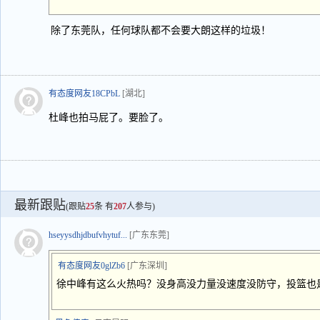
除了东莞队，任何球队都不会要大朗这样的垃圾！
有态度网友18CPbL
[湖北]
杜峰也拍马屁了。要脸了。
最新跟贴
(跟贴
25
条 有
207
人参与)
hseyysdhjdbufvhytuf...
[广东东莞]
有态度网友0glZb6
[广东深圳]
徐中峰有这么火热吗？没身高没力量没速度没防守，投篮也