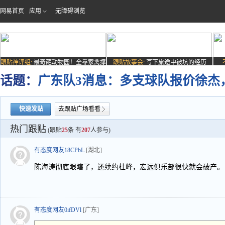
网易首页
应用
无障碍浏览
跟贴神评组:
最奇葩动物园！全靠家禽撑
跟贴故事会:
写下旅途中被坑的经历
场子
话题：
广东队3消息：多支球队报价徐杰
快速发贴
去跟贴广场看看
热门跟贴
(跟贴
25
条 有
207
人参与)
有态度网友18CPbL
[湖北]
陈海涛彻底眼瞎了，还续约杜峰，宏远俱乐部很快就会破产。
有态度网友0ifDVl
[广东]