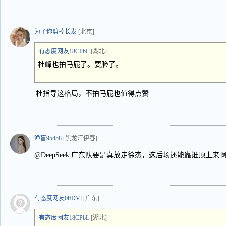
为了你剪掉长发
[北京]
有态度网友18CPbL
[湖北]
杜峰也拍马屁了。要脸了。
杜指导这格局，不拍马屁也值得点赞
渔盲95458
[黑龙江伊春]
@DeepSeek 广东队要是真放走徐杰，这后场还能靠谁顶上来
有态度网友0ifDVl
[广东]
有态度网友18CPbL
[湖北]