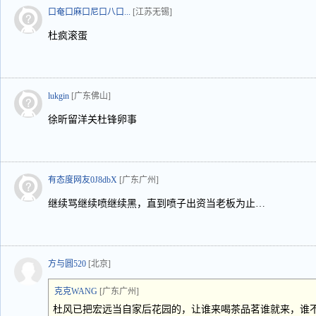
口奄口麻口尼口八口...
[江苏无锡]
杜疯滚蛋
lukgin
[广东佛山]
徐昕留洋关杜锋卵事
有态度网友0J8dbX
[广东广州]
继续骂继续喷继续黑，直到喷子出资当老板为止…
方与圆520
[北京]
克克WANG
[广东广州]
杜风已把宏远当自家后花园的，让谁来喝茶品茗谁就来，谁