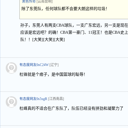
黑色传奇
[云南昆明]
除了东莞队，任何球队都不会要大朗这样的垃圾！
孙子，东莞人有两支CBA球队，一支广东宏远，另一支是现
应该是宏远吧？的确！CBA第一豪门、11冠王！也是CBA史上
队！！[大笑][大笑][大笑]
有态度网友0sC24W
[辽宁]
杜锋就是个痞子，是中国篮球的耻辱！
有态度网友0s5xgR
[江西南昌]
杜峰真的不适合在广东队了，队伍已经没有拼劲和凝聚力了