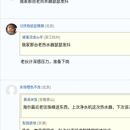
我家那台老热水器瑟瑟发抖
讨厌拖延症晚期
[北京]
披着凉皮de羊
[浙江杭州]
我家那台老热水器瑟瑟发抖
老伙计深感压力，准备下岗
永恒橙色不改
[北京]
葵诺米饭
[安徽黄山]
海尔最近老往珠峰送东西，上次净水机这次热水器，下次该冰
梨我原地
[天津]