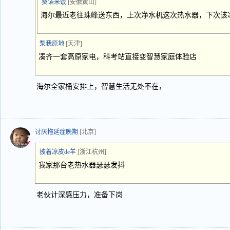
葵诺米饭
[安徽黄山]
海尔最近老往珠峰送东西，上次净水机这次热水器，下次该冰
梨我原地
[天津]
凑齐一套高原家电，科考站直接变智慧家庭体验店
海尔全家桶安排上，智慧生活无处不在，
讨厌拖延症晚期
[北京]
披着凉皮de羊
[浙江杭州]
我家那台老热水器瑟瑟发抖
老伙计深感压力，准备下岗