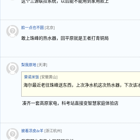
这个三源联控系统，以后能不能用到家用款上
脸一点也不圆
[北京]
敢上珠峰的热水器，回平原就是王者打青铜局
梨我原地
[天津]
葵诺米饭
[安徽黄山]
海尔最近老往珠峰送东西，上次净水机这次热水器，下次该冰
凑齐一套高原家电，科考站直接变智慧家庭体验店
披着凉皮de羊
[浙江杭州]