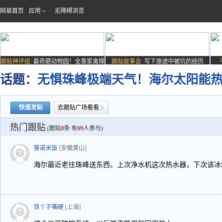
网易首页
应用
无障碍浏览
跟贴神评组:
最奇葩动物园！全靠家禽撑
跟贴故事会:
写下旅途中被坑的经历
场子
话题：
无惧珠峰极端天气！海尔太阳能
快速发贴
去跟贴广场看看
热门跟贴
(跟贴
8
条 有
69
人参与)
葵诺米饭
[安徽黄山]
海尔最近老往珠峰送东西，上次净水机这次热水器，下次该冰箱
铁丫子嘴硬
[上海]