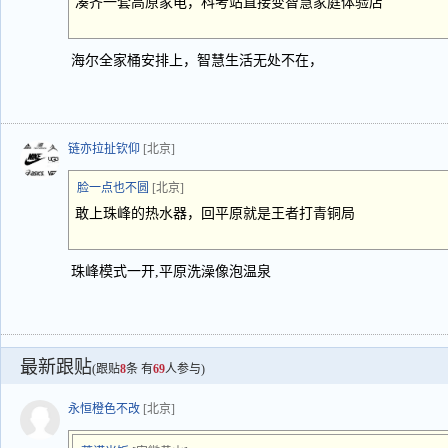
凑齐一套高原家电，科考站直接变智慧家庭体验店
海尔全家桶安排上，智慧生活无处不在，
链亦拉扯钦仰
[北京]
脸一点也不圆
[北京]
敢上珠峰的热水器，回平原就是王者打青铜局
珠峰模式一开,平原洗澡像泡温泉
最新跟贴
(跟贴
8
条 有
69
人参与)
永恒橙色不改
[北京]