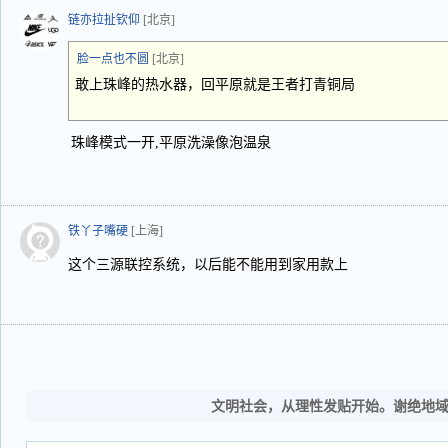
链亦拉扯钦仰
[北京]
脸一点也不圆
[北京]
敢上珠峰的热水器，回平原就是王者打青铜局
珠峰模式一开,平原洗澡像泡温泉
铁丫子嘴硬
[上海]
这个三源联控系统，以后能不能用到家用款上
文明社会，从理性发贴开始。谢绝地