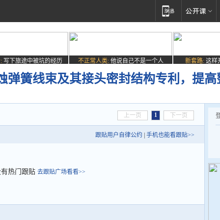
:
写下旅途中被坑的经历
不正常人类:
他说自己不是一个人
新套路:
这样
蚀弹簧线束及其接头密封结构专利，提高
1
上一页
下一页
跟贴用户自律公约
|
手机也能看跟贴>>
没有热门跟贴
去跟贴广场看看>>