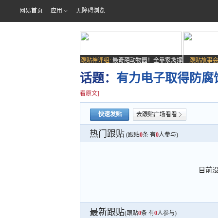
网易首页
应用
无障碍浏览
跟贴神评组:
最奇葩动物园！全靠家禽撑
跟贴故事会
场子
话题：
有力电子取得防腐
看原文]
快速发贴
去跟贴广场看看
热门跟贴
(跟贴
0
条 有
0
人参与)
目前
最新跟贴
(跟贴
0
条 有
0
人参与)