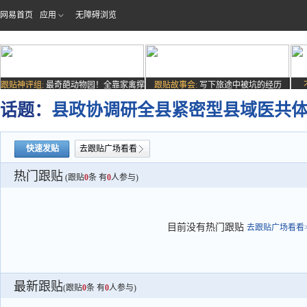
网易首页
应用
无障碍浏览
跟贴神评组:
最奇葩动物园！全靠家禽撑
跟贴故事会:
写下旅途中被坑的经历
场子
话题：
县政协调研全县紧密型县域医共
快速发贴
去跟贴广场看看
热门跟贴
(跟贴
0
条 有
0
人参与)
目前没有热门跟贴
去跟贴广场看看>
最新跟贴
(跟贴
0
条 有
0
人参与)