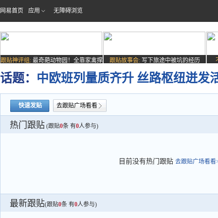
网易首页
应用
无障碍浏览
跟贴神评组:
最奇葩动物园！全靠家禽撑
跟贴故事会:
写下旅途中被坑的经历
场子
话题：
中欧班列量质齐升 丝路枢纽迸发
快速发贴
去跟贴广场看看
热门跟贴
(跟贴
0
条 有
0
人参与)
目前没有热门跟贴
去跟贴广场看看>
最新跟贴
(跟贴
0
条 有
0
人参与)