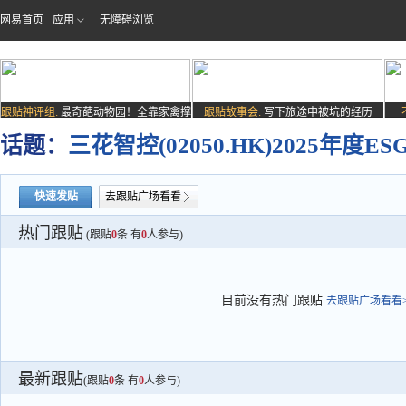
网易首页
应用
无障碍浏览
跟贴神评组:
最奇葩动物园！全靠家禽撑
跟贴故事会:
写下旅途中被坑的经历
场子
话题：
三花智控(02050.HK)2025年度E
快速发贴
去跟贴广场看看
热门跟贴
(跟贴
0
条 有
0
人参与)
目前没有热门跟贴
去跟贴广场看看>
最新跟贴
(跟贴
0
条 有
0
人参与)