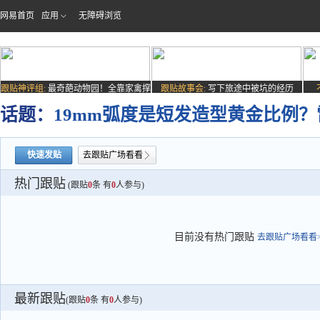
网易首页
应用
无障碍浏览
跟贴神评组:
最奇葩动物园！全靠家禽撑
跟贴故事会:
写下旅途中被坑的经历
场子
话题：
19mm弧度是短发造型黄金比例？
快速发贴
去跟贴广场看看
热门跟贴
(跟贴
0
条 有
0
人参与)
目前没有热门跟贴
去跟贴广场看看>
最新跟贴
(跟贴
0
条 有
0
人参与)