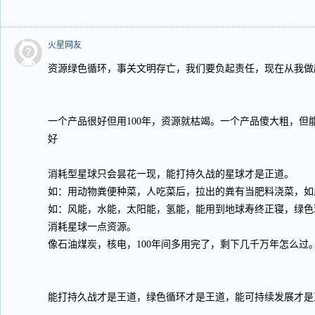
火星网友
资源绿色循环，事关文明存亡，我们要负起责任，现在从我做
一个产品很好但用100年，资源就枯竭。一个产品傻大粗，但
好
消耗型星球只会昙花一现，能打持久战的星球才是正道。
如：用动物粪便种菜，人吃菜后，拉出的粪有当肥料浇菜，如
如：风能，水能，太阳能，氢能，能用到地球寿终正寝，绿色
消耗星球一点资源。
像石油煤炭，核电，100年间多用完了，剩下几千万年怎么过
能打持久战才是王道，绿色循环才是王道，能可持续发展才是