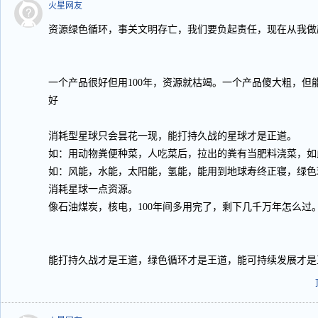
火星网友
资源绿色循环，事关文明存亡，我们要负起责任，现在从我做
一个产品很好但用100年，资源就枯竭。一个产品傻大粗，但
好
消耗型星球只会昙花一现，能打持久战的星球才是正道。
如：用动物粪便种菜，人吃菜后，拉出的粪有当肥料浇菜，如
如：风能，水能，太阳能，氢能，能用到地球寿终正寝，绿色
消耗星球一点资源。
像石油煤炭，核电，100年间多用完了，剩下几千万年怎么过
能打持久战才是王道，绿色循环才是王道，能可持续发展才是