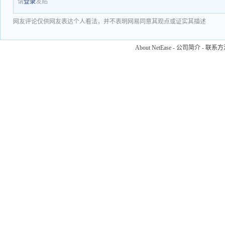
请
登录
发贴
网友评论仅供网友表达个人看法，并不表明网易同意其观点或证实其描述
About NetEase
-
公司简介
-
联系方