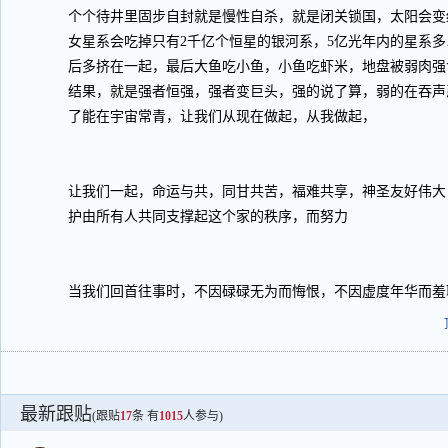
个个待井里固步自封就是慢性自杀，就是闭关锁国，太阳会变
女星系会吃掉只有2千亿个恒星的银河系，5亿光年内的星系多
后多挤在一起，最后大鱼吃小鱼，小鱼吃虾米，地盘被弱肉强
结果，就是强者恒强，强者变巨头，强的说了算，弱的在吞声
了能在宇宙常青，让我们从现在做起，从我做起，
让我们一起，命运与共，同甘共苦，福难共享，神圣友好伟大
护由所有人共同支撑起这个家的秩序，而努力
当我们回首往事时，不因碌碌无为而悔恨，不因虚度年华而羞
最新跟贴
(跟贴
17
条 有
1015
人参与)