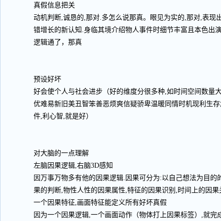
真假信息把关
动机判断,诚恳的,那对.多怎么说那真。眼见为实的,那对,表
错增长的新认知.身临其境介绍物人事件时细节丰富且本色出演
逻辑通了，那真
预设好坏
好会使个人与社会进步（好的维度分很多种,如时间空间数量
优难易新旧美丑智笨善恶烦爽信疑骄卑温暖同情时机现利生存
件,利心智,就是好）
对大脑的一点理解
左脑因果逻辑,右脑3D感知
因万事万物多有他的因果逻辑.因果可分为:以自己想法为目的
果的判断,物性人性的因果属性,特征的因果识别,时间上的因果
一个因果特征,画面特征能定义所有好坏真假
因为一个因果逻辑,一个画面动作（物体打上因果标签）,就完