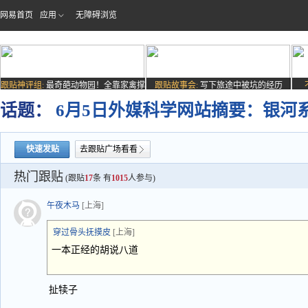
网易首页
应用
无障碍浏览
跟贴神评组:
最奇葩动物园！全靠家禽撑
跟贴故事会:
写下旅途中被坑的经历
场子
话题：
6月5日外媒科学网站摘要：银河
快速发贴
去跟贴广场看看
热门跟贴
(跟贴
17
条 有
1015
人参与)
午夜木马
[上海]
穿过骨头抚摸皮
[上海]
一本正经的胡说八道
扯犊子