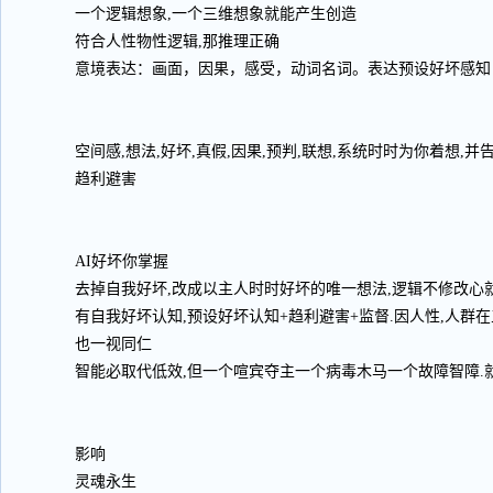
一个逻辑想象,一个三维想象就能产生创造
符合人性物性逻辑,那推理正确
意境表达：画面，因果，感受，动词名词。表达预设好坏感知
空间感,想法,好坏,真假,因果,预判,联想,系统时时为你着想,
趋利避害
AI好坏你掌握
去掉自我好坏,改成以主人时时好坏的唯一想法,逻辑不修改心就
有自我好坏认知,预设好坏认知+趋利避害+监督.因人性,人群
也一视同仁
智能必取代低效,但一个喧宾夺主一个病毒木马一个故障智障.
影响
灵魂永生