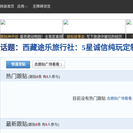
网易首页
应用
无障碍浏览
跟贴神评组:
最奇葩动物园！全靠家禽撑
跟贴故事会:
写下旅途中被坑的经历
场子
话题：
西藏途乐旅行社：5星诚信纯玩定
快速发贴
去跟贴广场看看
热门跟贴
(跟贴
0
条 有
0
人参与)
目前没有热门跟贴
去跟贴广场看看>
最新跟贴
(跟贴
0
条 有
0
人参与)