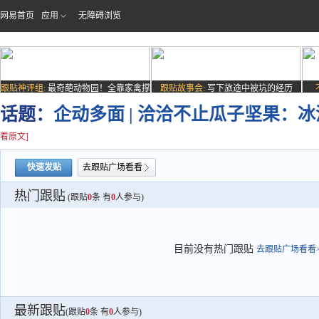
网易首页
应用
无障碍浏览
跟贴神评组:
最奇葩动物园！全靠家禽撑
跟贴故事会:
写下旅途中被坑的经历
场子
话题：
企动多面 | 洽洽不止瓜子坚果
看原文]
快速发贴
去跟贴广场看看
热门跟贴
(跟贴
0
条 有
0
人参与)
目前没有热门跟贴
去跟贴广场看看>
最新跟贴
(跟贴
0
条 有
0
人参与)