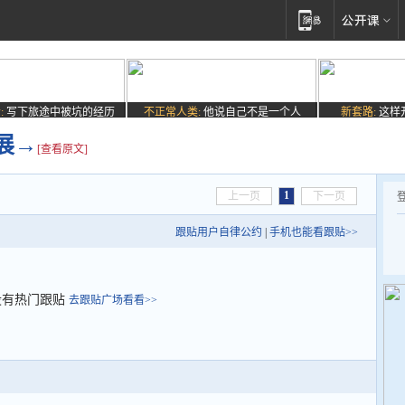
:
写下旅途中被坑的经历
不正常人类:
他说自己不是一个人
新套路:
这样
展→
[查看原文]
1
上一页
下一页
跟贴用户自律公约
|
手机也能看跟贴>>
没有热门跟贴
去跟贴广场看看>>