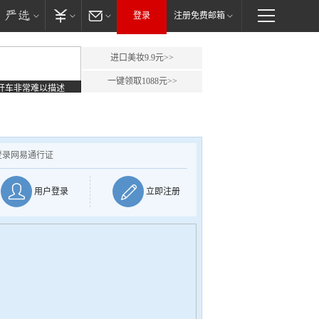
登录
注册免费邮箱
进口美妆9.9元>>
一键领取1088元>>
开车非常难以描述
登录网易通行证
用户登录
立即注册