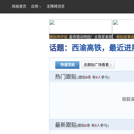
网易首页
应用
无障碍浏览
跟贴神评组:
最奇葩动物园！全靠家禽撑
跟贴故事会
场子
话题：
西渝高铁，最近进
快速发贴
去跟贴广场看看
热门跟贴
(跟贴
0
条 有
0
人参与)
目前
最新跟贴
(跟贴
0
条 有
0
人参与)