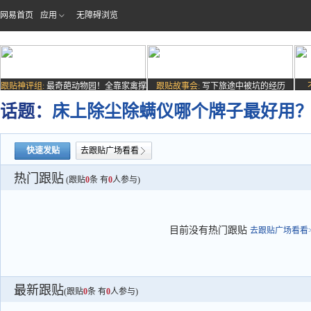
网易首页
应用
无障碍浏览
跟贴神评组:
最奇葩动物园！全靠家禽撑
跟贴故事会:
写下旅途中被坑的经历
场子
话题：
床上除尘除螨仪哪个牌子最好用？
快速发贴
去跟贴广场看看
热门跟贴
(跟贴
0
条 有
0
人参与)
目前没有热门跟贴
去跟贴广场看看>
最新跟贴
(跟贴
0
条 有
0
人参与)