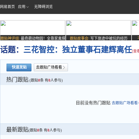
网易首页
应用
无障碍浏览
跟贴神评组:
最奇葩动物园！全靠家禽撑
跟贴故事会:
写下旅途中被坑的经历
场子
话题：
三花智控：独立董事石建辉离任
[查
快速发贴
去跟贴广场看看
热门跟贴
(跟贴
0
条 有
0
人参与)
目前没有热门跟贴
去跟贴广场看看>
最新跟贴
(跟贴
0
条 有
0
人参与)