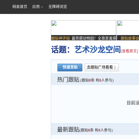
网易首页
应用
无障碍浏览
跟贴神评组:
最奇葩动物园！全靠家禽撑
跟贴故事会
场子
话题：
艺术沙龙空间
[查看原文]
快速发贴
去跟贴广场看看
热门跟贴
(跟贴
0
条 有
0
人参与)
目前
最新跟贴
(跟贴
0
条 有
0
人参与)