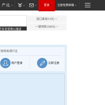
登录
注册免费邮箱
进口美妆9.9元>>
一键领取1088元>>
开车非常难以描述
登录网易通行证
用户登录
立即注册