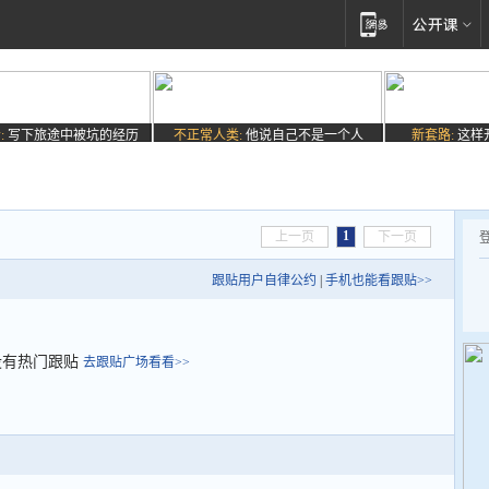
:
写下旅途中被坑的经历
不正常人类:
他说自己不是一个人
新套路:
这样
1
上一页
下一页
跟贴用户自律公约
|
手机也能看跟贴>>
没有热门跟贴
去跟贴广场看看>>