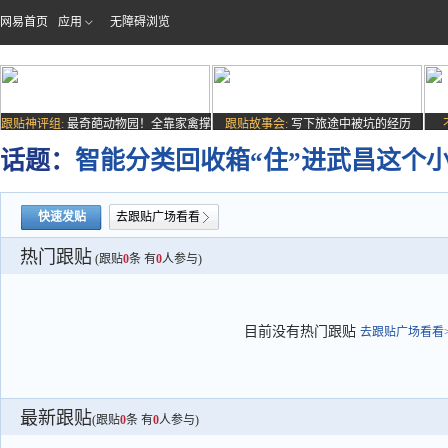
网易首页
应用
无障碍浏览
跟贴神评组:
最奇葩动物园！全靠家禽撑
跟贴故事会:
写下旅途中被坑的经历
场子
话题：
智能分类回收箱“住”进武昌这个小
快速发贴
去跟贴广场看看
热门跟贴
(跟贴
0
条 有
0
人参与)
目前没有热门跟贴
去跟贴广场看看>
最新跟贴
(跟贴
0
条 有
0
人参与)