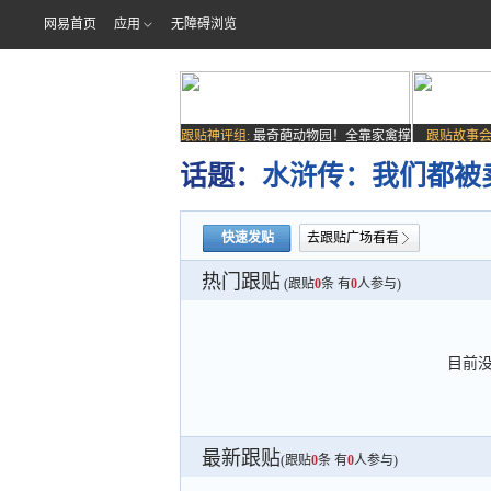
网易首页
应用
无障碍浏览
跟贴神评组:
最奇葩动物园！全靠家禽撑
跟贴故事会
场子
话题：
水浒传：我们都被
快速发贴
去跟贴广场看看
热门跟贴
(跟贴
0
条 有
0
人参与)
目前
最新跟贴
(跟贴
0
条 有
0
人参与)