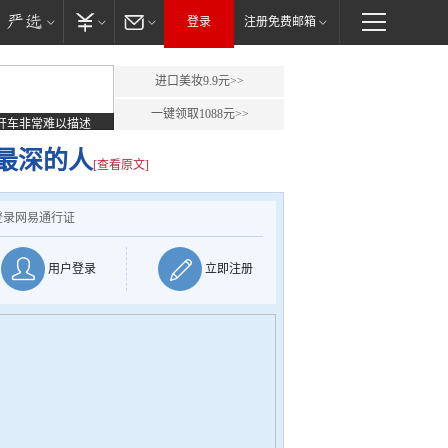
登录
注册免费邮箱
进口美妆9.9元>>
一键领取1088元>>
开车非常难以描述
最深的人
[查看原文]
登录网易通行证
用户登录
立即注册