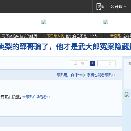
:
写下旅途中被坑的经历
不正常人类:
他说自己不是一个人
新套路:
这样
卖梨的郓哥骗了，他才是武大郎冤案隐藏
1
上一页
下一页
跟贴用户自律公约
|
手机也能看跟贴>>
没有热门跟贴
去跟贴广场看看>>