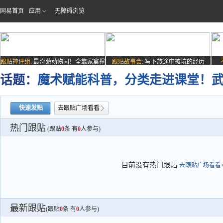
网易首页
应用
无障碍浏览
跟贴神评组:
最奇葩动物园！全靠家禽撑
跟贴故事会:
写下旅途中被坑的经历
场子
话题：
魔术赋能科普，分类走进课堂！
快速发贴
去跟贴广场看看
热门跟贴
(跟贴
0
条 有
0
人参与)
目前没有热门跟贴
去跟贴广场看看>
最新跟贴
(跟贴
0
条 有
0
人参与)