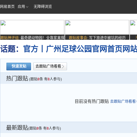
网易首页
应用
无障碍浏览
跟贴神评组:
最奇葩动物园！全靠家禽撑
跟贴故事会:
写下旅途中被坑的经历
场子
话题：
官方丨广州足球公园官网首页网站-营
快速发贴
去跟贴广场看看
热门跟贴
(跟贴
0
条 有
0
人参与)
目前没有热门跟贴
去跟贴广场看看>
最新跟贴
(跟贴
0
条 有
0
人参与)