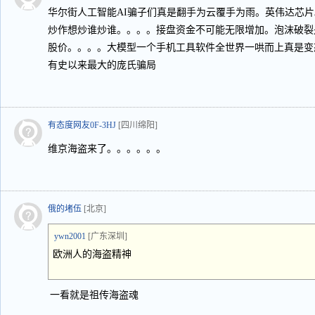
华尔街人工智能AI骗子们真是翻手为云覆手为雨。英伟达芯
炒作想炒谁炒谁。。。。接盘资金不可能无限增加。泡沫破裂
股价。。。。大模型一个手机工具软件全世界一哄而上真是变
有史以来最大的庞氏骗局
有态度网友0F-3HJ
[四川绵阳]
维京海盗来了。。。。。。
俄的堵伍
[北京]
ywn2001
[广东深圳]
欧洲人的海盗精神
一看就是祖传海盗魂