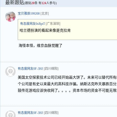
最新跟贴
(跟贴
20
条 有
124
人参与)
宝贝雅辰199208
[北京]
有态度网友0sBptT
[广东深圳]
哈兰德扮演的看起来像是克拉肯
海怪本怪，维京血脉觉醒了
有态度网友0F-3HJ
[四川绵阳]
美国太空探索技术公司已经开始画大饼了。未来可以替代所有
个公司是有史以来最大的高科技诈骗。纳斯达克昨天暴跌百分
鼓传花游戏应该快收网了。。。。资本市场的资金不可能无限
有态度网友0F-3HJ
[四川绵阳]