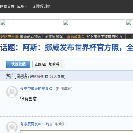
网易首页
应用
无障碍浏览
跟贴神评组:
最奇葩动物园！全靠家禽撑
跟贴故事会:
写下旅途中被坑的经历
场子
话题：
阿斯：挪威发布世界杯官方照，
快速发贴
去跟贴广场看看
热门跟贴
(跟贴
20
条 有
124
人参与)
夜空中最亮的星喜欢...
[四川成都]
很有创意
有态度网友01SCPj
[广东汕头]