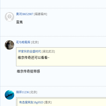
黄河38652907
[福建福州]
蛮夷
花与枪鞋库
[北京]
坏家伙的全盛时代
[湖北武汉]
维京传奇还可以看看~
维京传奇挺带感
徜徉11236
[北京]
有态度网友18g9XD
[重庆]