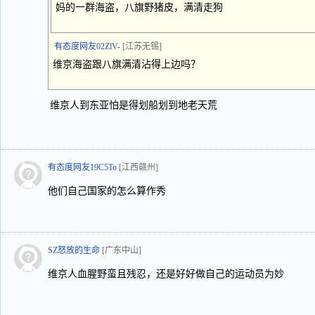
妈的一群海盗，八旗野猪皮，满清走狗
有态度网友02ZlV-
[江苏无锡]
维京海盗跟八旗满清沾得上边吗？
维京人到东亚怕是得划船划到地老天荒
有态度网友19C5To
[江西赣州]
他们自己国家的怎么算作秀
SZ怒放的生命
[广东中山]
维京人血腥野蛮且残忍，还是好好做自己的运动员为妙