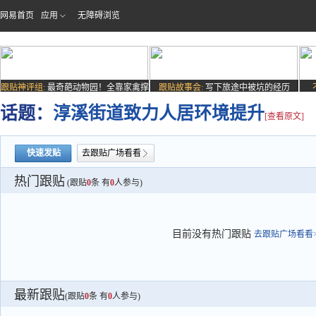
网易首页
应用
无障碍浏览
跟贴神评组:
最奇葩动物园！全靠家禽撑
跟贴故事会:
写下旅途中被坑的经历
场子
话题：
淳溪街道致力人居环境提升
[查看原文]
快速发贴
去跟贴广场看看
热门跟贴
(跟贴
0
条 有
0
人参与)
目前没有热门跟贴
去跟贴广场看看>
最新跟贴
(跟贴
0
条 有
0
人参与)