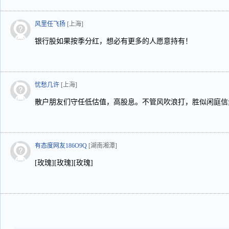
风里任飞扬
[上海]
银行股如果按季分红，想必有更多的人愿意持有！
忧愁几许
[上海]
散户朋友们守任低估值，高股息。不管风吹浪打，胜似闲庭信
有态度网友186O9Q
[湖南湘潭]
[玫瑰][玫瑰][玫瑰]