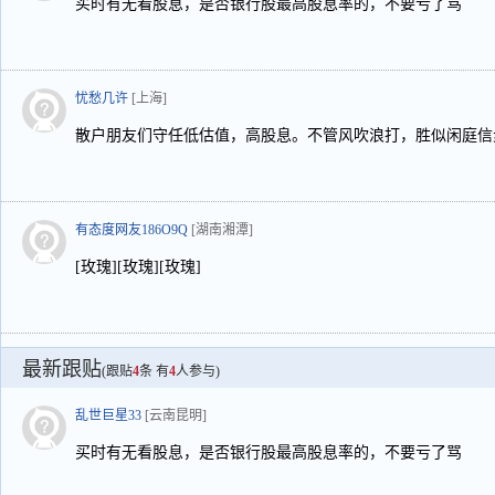
买时有无看股息，是否银行股最高股息率的，不要亏了骂
忧愁几许
[上海]
散户朋友们守任低估值，高股息。不管风吹浪打，胜似闲庭信
有态度网友186O9Q
[湖南湘潭]
[玫瑰][玫瑰][玫瑰]
最新跟贴
(跟贴
4
条 有
4
人参与)
乱世巨星33
[云南昆明]
买时有无看股息，是否银行股最高股息率的，不要亏了骂