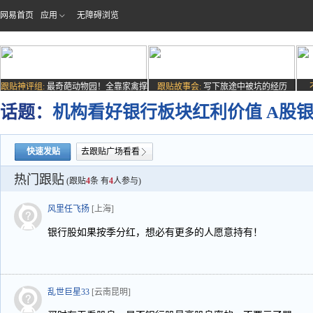
网易首页
应用
无障碍浏览
跟贴神评组:
最奇葩动物园！全靠家禽撑
跟贴故事会:
写下旅途中被坑的经历
场子
话题：
机构看好银行板块红利价值 A股银
快速发贴
去跟贴广场看看
热门跟贴
(跟贴
4
条 有
4
人参与)
风里任飞扬
[上海]
银行股如果按季分红，想必有更多的人愿意持有！
乱世巨星33
[云南昆明]