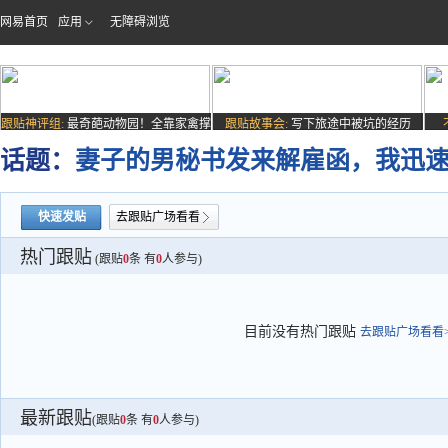
网易首页
应用
无障碍浏览
跟贴神评组:
最奇葩动物园！全靠家禽撑
跟贴故事会:
写下旅途中被坑的经历
场子
话题：
妻子的男秘书发来解雇函，我迅
快速发贴
去跟贴广场看看
热门跟贴
(跟贴
0
条 有
0
人参与)
目前没有热门跟贴
去跟贴广场看看>
最新跟贴
(跟贴
0
条 有
0
人参与)