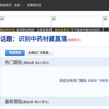
网易首页
应用
无障碍浏览
跟贴神评组:
最奇葩动物园！全靠家禽撑
跟贴故事会:
写下旅途中被坑的经历
场子
话题：
识别中药材藏菖蒲
[查看原文]
快速发贴
去跟贴广场看看
热门跟贴
(跟贴
0
条 有
0
人参与)
目前没有热门跟贴
去跟贴广场看看>
最新跟贴
(跟贴
0
条 有
0
人参与)